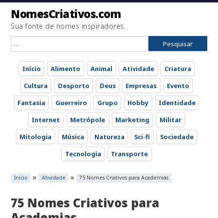
NomesCriativos.com
Sua fonte de nomes inspiradores.
Pesquisar
por:
Início
Alimento
Animal
Atividade
Criatura
Cultura
Desporto
Deus
Empresas
Evento
Fantasia
Guerreiro
Grupo
Hobby
Identidade
Internet
Metrópole
Marketing
Militar
Mitologia
Música
Natureza
Sci-fi
Sociedade
Tecnologia
Transporte
»
»
Início
Atividade
75 Nomes Criativos para Academias
75 Nomes Criativos para
Academias