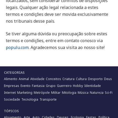
localizados, sem considerar conflitos de disposições
legais. Qualquer ação legal relacionada a estes
termos e condições deve ser movida exclusivamente
nos tribunais desse país.
Se tiver alguma dúvida ou preocupação sobre estes
termos e condições, entre em contato conosco via
populu.com
. Agradecemos sua visita ao nosso site!
CATEGORIAS
Alimento
Animal
Atividade
Conceitos
Criatura
Cultura
Desporto
Deus
Empresas
Evento
Fantasia
Grupo
Guerreiro
Hobby
Identidade
Internet
Marketing
Metrópole
Militar
Mitologia
Música
Natureza
Sci-Fi
Sociedade
Tecnologia
Transporte
TÓPICOS
Alojamento
Arte
Auto
Cidades
Deuses
Ecologia
Festas
Política