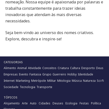
nomeação. Nossa equipe é apaixonada por palavras e
trabalha constantemente para trazer ideias
inovadoras que atendam às mais diversas
necessidades.
Seja bem-vindo ao universo dos nomes criativos.
Explore, descubra e inspire-se!
CATEGORIAS
Alimento
Animal
Atividade
Conceitos
Criatura
Cultura
Desporto
Deus
Empresas
Evento
Fantasia
Grupo
Guerreiro
Hobby
Identidade
Internet
Marketing
Metrópole
Militar
Mitologia
Música
Natureza
Sci-Fi
Sociedade
Tecnologia
Transporte
TÓPICOS
Alojamento
Arte
Auto
Cidades
Deuses
Ecologia
Festas
Política