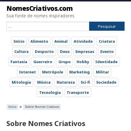
NomesCriativos.com
Sua fonte de nomes inspiradores.
Pesquisar
por:
Início
Alimento
Animal
Atividade
Criatura
Cultura
Desporto
Deus
Empresas
Evento
Fantasia
Guerreiro
Grupo
Hobby
Identidade
Internet
Metrópole
Marketing
Militar
Mitologia
Música
Natureza
Sci-fi
Sociedade
Tecnologia
Transporte
»
Início
Sobre Nomes Criativos
Sobre Nomes Criativos