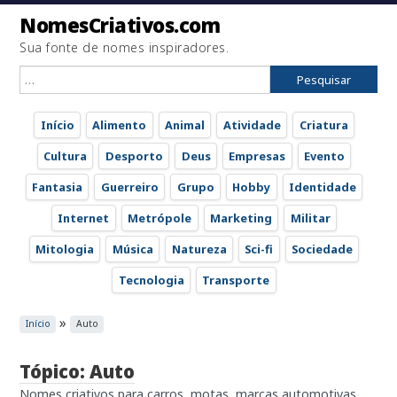
NomesCriativos.com
Sua fonte de nomes inspiradores.
Pesquisar
por:
Início
Alimento
Animal
Atividade
Criatura
Cultura
Desporto
Deus
Empresas
Evento
Fantasia
Guerreiro
Grupo
Hobby
Identidade
Internet
Metrópole
Marketing
Militar
Mitologia
Música
Natureza
Sci-fi
Sociedade
Tecnologia
Transporte
»
Início
Auto
Tópico: Auto
Nomes criativos para carros, motas, marcas automotivas