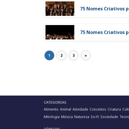
75 Nomes Criativos p
75 Nomes Criativos 
1
2
3
»
CATEGORIAS
Alimento
Animal
Atividade
Conceitos
Criatura
Cul
Mitologia
Música
Natureza
Sci-Fi
Sociedade
Tecno