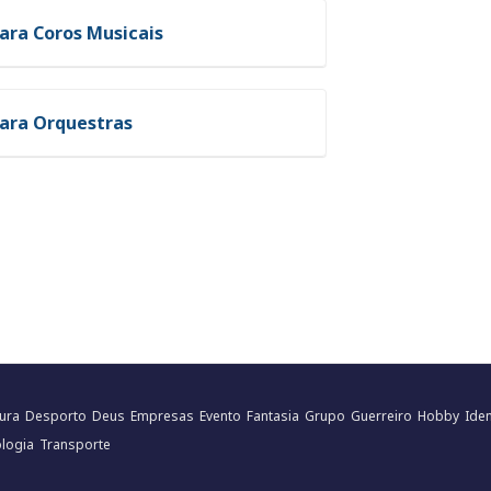
ara Coros Musicais
para Orquestras
tura
Desporto
Deus
Empresas
Evento
Fantasia
Grupo
Guerreiro
Hobby
Ide
logia
Transporte