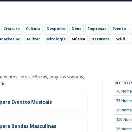
Criatura
Cultura
Desporto
Deus
Empresas
Evento
Marketing
Militar
Mitologia
Música
Natureza
Sci-fi
umentos, letras icônicas, projetos sonoros,
RECENTE
rão.
75 Nomes
75 Nomes
para Eventos Musicais
75 Nomes
150 Nome
 para Bandas Masculinas
75 Nomes