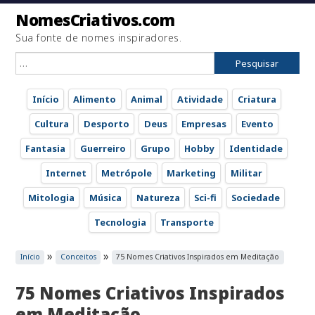
NomesCriativos.com
Sua fonte de nomes inspiradores.
Pesquisar
por:
Início
Alimento
Animal
Atividade
Criatura
Cultura
Desporto
Deus
Empresas
Evento
Fantasia
Guerreiro
Grupo
Hobby
Identidade
Internet
Metrópole
Marketing
Militar
Mitologia
Música
Natureza
Sci-fi
Sociedade
Tecnologia
Transporte
»
»
Início
Conceitos
75 Nomes Criativos Inspirados em Meditação
75 Nomes Criativos Inspirados
em Meditação