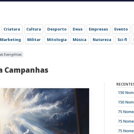
Criatura
Cultura
Desporto
Deus
Empresas
Evento
Marketing
Militar
Mitologia
Música
Natureza
Sci-fi
s Evangélicas
ra Campanhas
RECENTE
150 Nome
150 Nome
75 Nomes
75 Nomes
75 Nomes