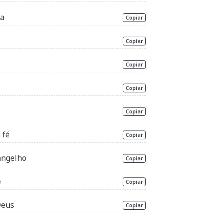
va
Copiar
Copiar
Copiar
Copiar
Copiar
 fé
Copiar
angelho
Copiar
e
Copiar
Deus
Copiar