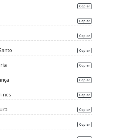
Copiar
Copiar
Copiar
 Santo
Copiar
ria
Copiar
ança
Copiar
m nós
Copiar
ura
Copiar
Copiar