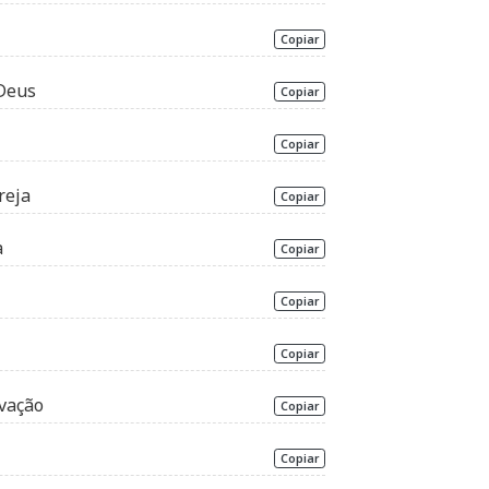
Copiar
 Deus
Copiar
Copiar
reja
Copiar
a
Copiar
Copiar
Copiar
lvação
Copiar
Copiar