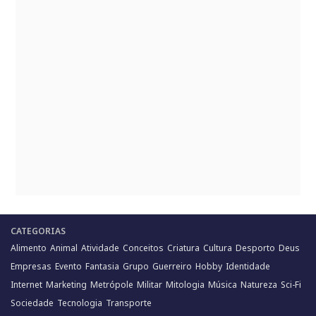
CATEGORIAS
Alimento
Animal
Atividade
Conceitos
Criatura
Cultura
Desporto
Deus
Empresas
Evento
Fantasia
Grupo
Guerreiro
Hobby
Identidade
Internet
Marketing
Metrópole
Militar
Mitologia
Música
Natureza
Sci-Fi
Sociedade
Tecnologia
Transporte