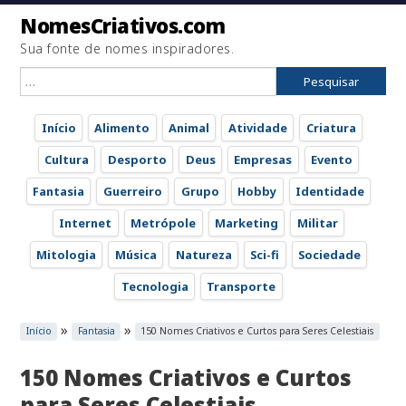
NomesCriativos.com
Sua fonte de nomes inspiradores.
Pesquisar
por:
Início
Alimento
Animal
Atividade
Criatura
Cultura
Desporto
Deus
Empresas
Evento
Fantasia
Guerreiro
Grupo
Hobby
Identidade
Internet
Metrópole
Marketing
Militar
Mitologia
Música
Natureza
Sci-fi
Sociedade
Tecnologia
Transporte
»
»
Início
Fantasia
150 Nomes Criativos e Curtos para Seres Celestiais
150 Nomes Criativos e Curtos
para Seres Celestiais