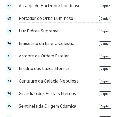
Arcanjo do Horizonte Luminoso
Copiar
Portador do Orbe Luminoso
Copiar
Luz Etérea Suprema
Copiar
Emissário da Esfera Celestial
Copiar
Arconte da Ordem Estelar
Copiar
Erudito das Luzes Eternas
Copiar
Centauro da Galáxia Nebulosa
Copiar
Guardião dos Portais Eternos
Copiar
Sentinela da Origem Cósmica
Copiar