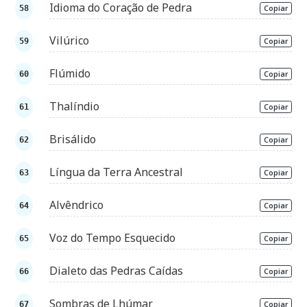
Idioma do Coração de Pedra
Copiar
Vilúrico
Copiar
Flúmido
Copiar
Thalíndio
Copiar
Brisálido
Copiar
Língua da Terra Ancestral
Copiar
Alvêndrico
Copiar
Voz do Tempo Esquecido
Copiar
Dialeto das Pedras Caídas
Copiar
Sombras de Lhúmar
Copiar