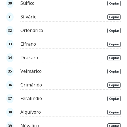
Súlfico
Copiar
Silvário
Copiar
Orlêndrico
Copiar
Elfrano
Copiar
Drákaro
Copiar
Velmárico
Copiar
Grimárido
Copiar
Feralíndio
Copiar
Alquívoro
Copiar
Névalico
Copiar