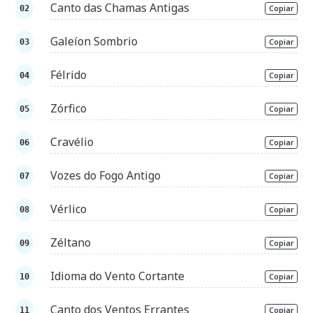
Canto das Chamas Antigas
Copiar
Galeíon Sombrio
Copiar
Félrido
Copiar
Zórfico
Copiar
Cravélio
Copiar
Vozes do Fogo Antigo
Copiar
Vérlico
Copiar
Zéltano
Copiar
Idioma do Vento Cortante
Copiar
Canto dos Ventos Errantes
Copiar