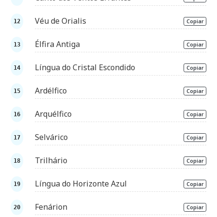
Véu de Orialis
Copiar
Élfira Antiga
Copiar
Língua do Cristal Escondido
Copiar
Ardélfico
Copiar
Arquélfico
Copiar
Selvárico
Copiar
Trilhário
Copiar
Língua do Horizonte Azul
Copiar
Fenárion
Copiar