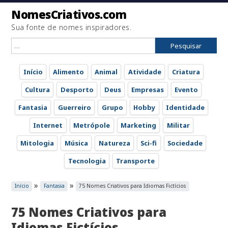
NomesCriativos.com
Sua fonte de nomes inspiradores.
Pesquisar
por:
Início
Alimento
Animal
Atividade
Criatura
Cultura
Desporto
Deus
Empresas
Evento
Fantasia
Guerreiro
Grupo
Hobby
Identidade
Internet
Metrópole
Marketing
Militar
Mitologia
Música
Natureza
Sci-fi
Sociedade
Tecnologia
Transporte
»
»
Início
Fantasia
75 Nomes Criativos para Idiomas Fictícios
75 Nomes Criativos para
Idiomas Fictícios