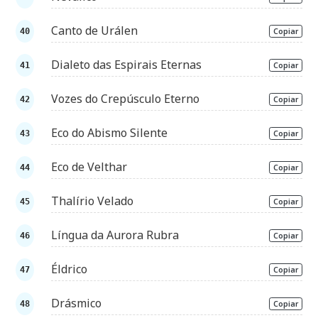
Canto de Urálen
Copiar
Dialeto das Espirais Eternas
Copiar
Vozes do Crepúsculo Eterno
Copiar
Eco do Abismo Silente
Copiar
Eco de Velthar
Copiar
Thalírio Velado
Copiar
Língua da Aurora Rubra
Copiar
Éldrico
Copiar
Drásmico
Copiar