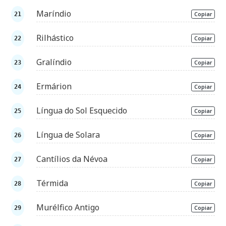
Maríndio
Copiar
Rilhástico
Copiar
Gralíndio
Copiar
Ermárion
Copiar
Língua do Sol Esquecido
Copiar
Língua de Solara
Copiar
Cantílios da Névoa
Copiar
Térmida
Copiar
Murélfico Antigo
Copiar