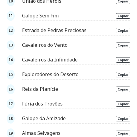
União dos Heróis
Copiar
Galope Sem Fim
Copiar
Estrada de Pedras Preciosas
Copiar
Cavaleiros do Vento
Copiar
Cavaleiros da Infinidade
Copiar
Exploradores do Deserto
Copiar
Reis da Planície
Copiar
Fúria dos Trovões
Copiar
Galope da Amizade
Copiar
Almas Selvagens
Copiar