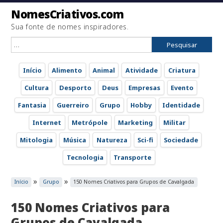
NomesCriativos.com
Sua fonte de nomes inspiradores.
Pesquisar
por:
Início
Alimento
Animal
Atividade
Criatura
Cultura
Desporto
Deus
Empresas
Evento
Fantasia
Guerreiro
Grupo
Hobby
Identidade
Internet
Metrópole
Marketing
Militar
Mitologia
Música
Natureza
Sci-fi
Sociedade
Tecnologia
Transporte
»
»
Início
Grupo
150 Nomes Criativos para Grupos de Cavalgada
150 Nomes Criativos para
Grupos de Cavalgada