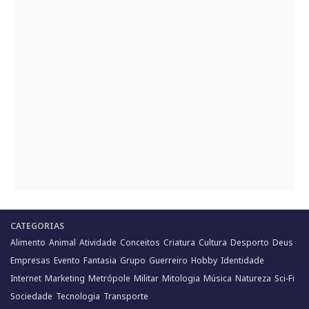
CATEGORIAS
Alimento
Animal
Atividade
Conceitos
Criatura
Cultura
Desporto
Deus
Empresas
Evento
Fantasia
Grupo
Guerreiro
Hobby
Identidade
Internet
Marketing
Metrópole
Militar
Mitologia
Música
Natureza
Sci-Fi
Sociedade
Tecnologia
Transporte