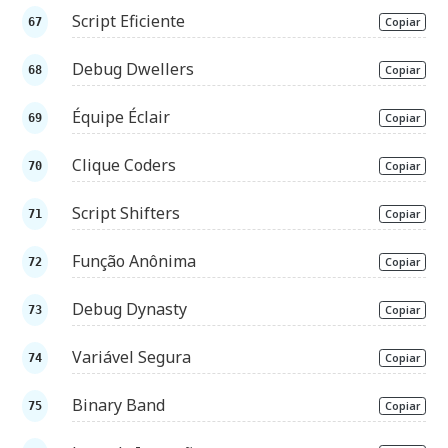
Script Eficiente
Copiar
Debug Dwellers
Copiar
Équipe Éclair
Copiar
Clique Coders
Copiar
Script Shifters
Copiar
Função Anônima
Copiar
Debug Dynasty
Copiar
Variável Segura
Copiar
Binary Band
Copiar