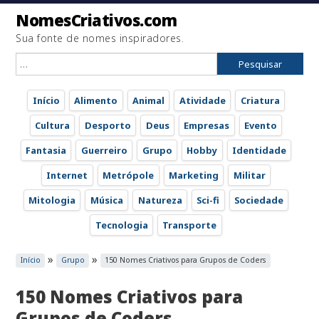
NomesCriativos.com
Sua fonte de nomes inspiradores.
Pesquisar
por:
Início
Alimento
Animal
Atividade
Criatura
Cultura
Desporto
Deus
Empresas
Evento
Fantasia
Guerreiro
Grupo
Hobby
Identidade
Internet
Metrópole
Marketing
Militar
Mitologia
Música
Natureza
Sci-fi
Sociedade
Tecnologia
Transporte
»
»
Início
Grupo
150 Nomes Criativos para Grupos de Coders
150 Nomes Criativos para
Grupos de Coders