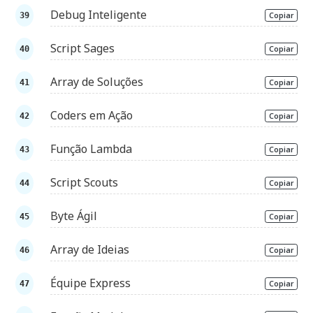
Debug Inteligente
Copiar
Script Sages
Copiar
Array de Soluções
Copiar
Coders em Ação
Copiar
Função Lambda
Copiar
Script Scouts
Copiar
Byte Ágil
Copiar
Array de Ideias
Copiar
Équipe Express
Copiar