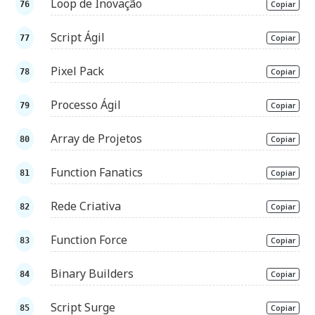
Loop de Inovação
Copiar
Script Ágil
Copiar
Pixel Pack
Copiar
Processo Ágil
Copiar
Array de Projetos
Copiar
Function Fanatics
Copiar
Rede Criativa
Copiar
Function Force
Copiar
Binary Builders
Copiar
Script Surge
Copiar