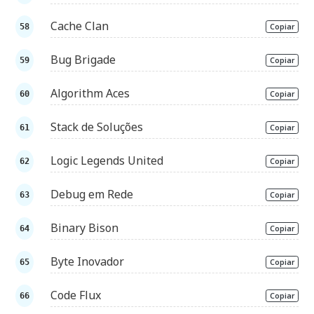
Cache Clan
Copiar
Bug Brigade
Copiar
Algorithm Aces
Copiar
Stack de Soluções
Copiar
Logic Legends United
Copiar
Debug em Rede
Copiar
Binary Bison
Copiar
Byte Inovador
Copiar
Code Flux
Copiar