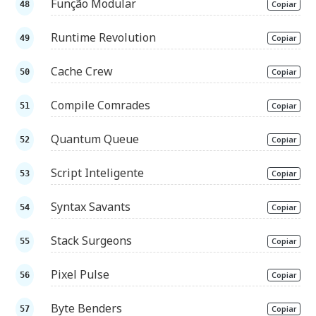
Função Modular
Copiar
Runtime Revolution
Copiar
Cache Crew
Copiar
Compile Comrades
Copiar
Quantum Queue
Copiar
Script Inteligente
Copiar
Syntax Savants
Copiar
Stack Surgeons
Copiar
Pixel Pulse
Copiar
Byte Benders
Copiar