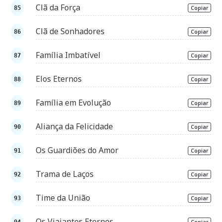
Clã da Força
Copiar
Clã de Sonhadores
Copiar
Família Imbatível
Copiar
Elos Eternos
Copiar
Família em Evolução
Copiar
Aliança da Felicidade
Copiar
Os Guardiões do Amor
Copiar
Trama de Laços
Copiar
Time da União
Copiar
Os Viajantes Eternos
Copiar