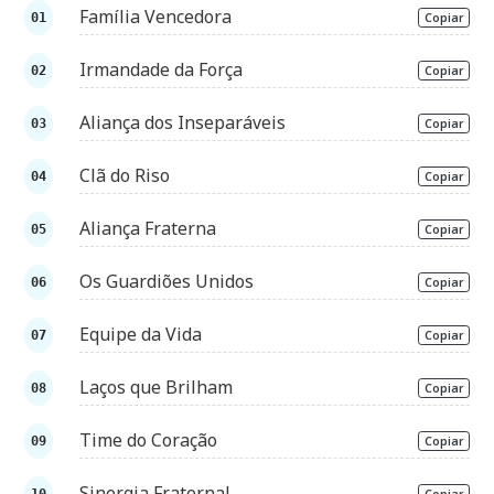
Família Vencedora
Copiar
Irmandade da Força
Copiar
Aliança dos Inseparáveis
Copiar
Clã do Riso
Copiar
Aliança Fraterna
Copiar
Os Guardiões Unidos
Copiar
Equipe da Vida
Copiar
Laços que Brilham
Copiar
Time do Coração
Copiar
Sinergia Fraternal
Copiar