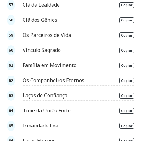
Clã da Lealdade
Copiar
Clã dos Gênios
Copiar
Os Parceiros de Vida
Copiar
Vínculo Sagrado
Copiar
Família em Movimento
Copiar
Os Companheiros Eternos
Copiar
Laços de Confiança
Copiar
Time da União Forte
Copiar
Irmandade Leal
Copiar
Laços Eternos
Copiar