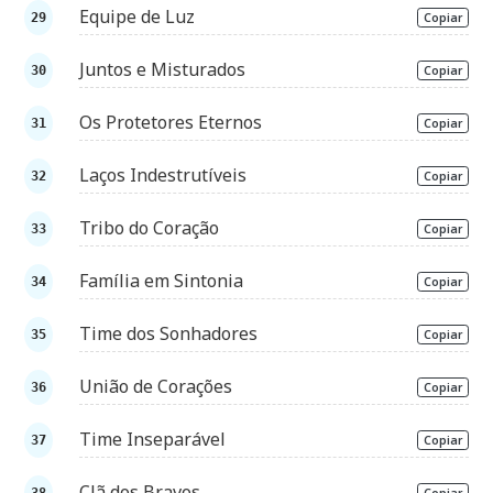
Equipe de Luz
Copiar
Juntos e Misturados
Copiar
Os Protetores Eternos
Copiar
Laços Indestrutíveis
Copiar
Tribo do Coração
Copiar
Família em Sintonia
Copiar
Time dos Sonhadores
Copiar
União de Corações
Copiar
Time Inseparável
Copiar
Clã dos Bravos
Copiar