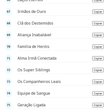
Irmãos de Ouro
Copiar
Clã dos Destemidos
Copiar
Aliança Inabalável
Copiar
Família de Heróis
Copiar
Alma Irmã Conectada
Copiar
Os Super Siblings
Copiar
Os Companheiros Leais
Copiar
Equipe de Sangue
Copiar
Geração Ligada
Copiar