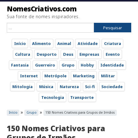
NomesCriativos.com
Sua fonte de nomes inspiradores.
Pesquisar
por:
Início
Alimento
Animal
Atividade
Criatura
Cultura
Desporto
Deus
Empresas
Evento
Fantasia
Guerreiro
Grupo
Hobby
Identidade
Internet
Metrópole
Marketing
Militar
Mitologia
Música
Natureza
Sci-fi
Sociedade
Tecnologia
Transporte
»
»
Início
Grupo
150 Nomes Criativos para Grupos de Irmãos
150 Nomes Criativos para
Grupos de Irmãos