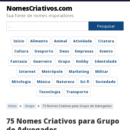
NomesCriativos.com
Sua fonte de nomes inspiradores.
Pesquisar
por:
Início
Alimento
Animal
Atividade
Criatura
Cultura
Desporto
Deus
Empresas
Evento
Fantasia
Guerreiro
Grupo
Hobby
Identidade
Internet
Metrópole
Marketing
Militar
Mitologia
Música
Natureza
Sci-fi
Sociedade
Tecnologia
Transporte
»
»
Início
Grupo
75 Nomes Criativos para Grupo de Advogados
75 Nomes Criativos para Grupo
de Advogados