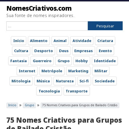
NomesCriativos.com
Sua fonte de nomes inspiradores.
Pesquisar
por:
Início
Alimento
Animal
Atividade
Criatura
Cultura
Desporto
Deus
Empresas
Evento
Fantasia
Guerreiro
Grupo
Hobby
Identidade
Internet
Metrópole
Marketing
Militar
Mitologia
Música
Natureza
Sci-fi
Sociedade
Tecnologia
Transporte
»
»
Início
Grupo
75 Nomes Criativos para Grupos de Bailado Cristão
75 Nomes Criativos para Grupos
de Bailado Cristão