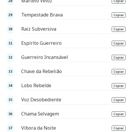
Martelo Veloz
Copiar
Tempestade Brava
Copiar
Raiz Subversiva
Copiar
Espírito Guerreiro
Copiar
Guerreiro Incansável
Copiar
Chave da Rebelião
Copiar
Lobo Rebelde
Copiar
Voz Desobediente
Copiar
Chama Selvagem
Copiar
Víbora da Noite
Copiar