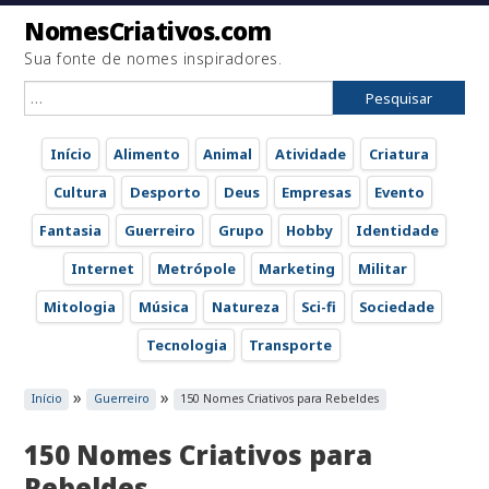
NomesCriativos.com
Sua fonte de nomes inspiradores.
Pesquisar
por:
Início
Alimento
Animal
Atividade
Criatura
Cultura
Desporto
Deus
Empresas
Evento
Fantasia
Guerreiro
Grupo
Hobby
Identidade
Internet
Metrópole
Marketing
Militar
Mitologia
Música
Natureza
Sci-fi
Sociedade
Tecnologia
Transporte
»
»
Início
Guerreiro
150 Nomes Criativos para Rebeldes
150 Nomes Criativos para
Rebeldes