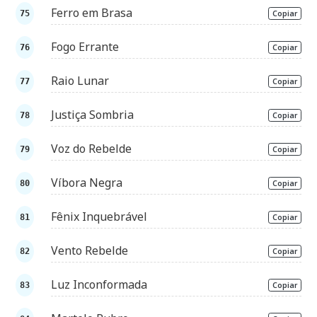
Ferro em Brasa
Copiar
Fogo Errante
Copiar
Raio Lunar
Copiar
Justiça Sombria
Copiar
Voz do Rebelde
Copiar
Víbora Negra
Copiar
Fênix Inquebrável
Copiar
Vento Rebelde
Copiar
Luz Inconformada
Copiar