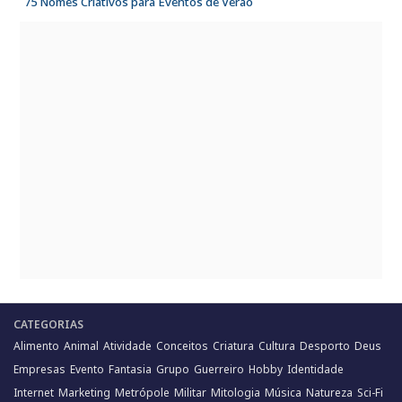
75 Nomes Criativos para Eventos de Verão
CATEGORIAS
Alimento
Animal
Atividade
Conceitos
Criatura
Cultura
Desporto
Deus
Empresas
Evento
Fantasia
Grupo
Guerreiro
Hobby
Identidade
Internet
Marketing
Metrópole
Militar
Mitologia
Música
Natureza
Sci-Fi