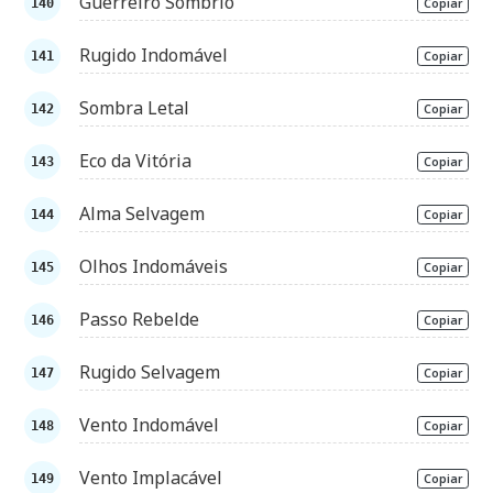
Guerreiro Sombrio
Copiar
Rugido Indomável
Copiar
Sombra Letal
Copiar
Eco da Vitória
Copiar
Alma Selvagem
Copiar
Olhos Indomáveis
Copiar
Passo Rebelde
Copiar
Rugido Selvagem
Copiar
Vento Indomável
Copiar
Vento Implacável
Copiar