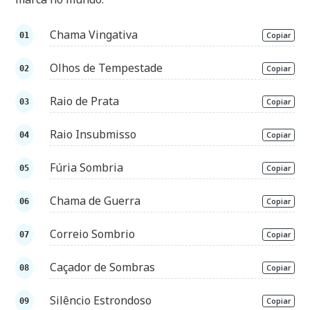
Chama Vingativa
Copiar
Olhos de Tempestade
Copiar
Raio de Prata
Copiar
Raio Insubmisso
Copiar
Fúria Sombria
Copiar
Chama de Guerra
Copiar
Correio Sombrio
Copiar
Caçador de Sombras
Copiar
Silêncio Estrondoso
Copiar