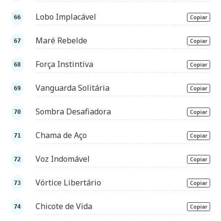
Lobo Implacável
Copiar
Maré Rebelde
Copiar
Força Instintiva
Copiar
Vanguarda Solitária
Copiar
Sombra Desafiadora
Copiar
Chama de Aço
Copiar
Voz Indomável
Copiar
Vórtice Libertário
Copiar
Chicote de Vida
Copiar