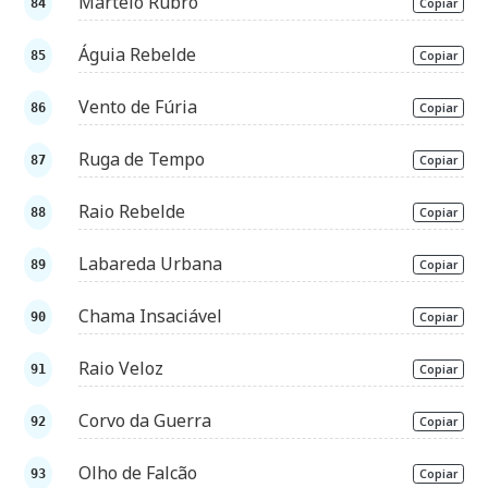
Martelo Rubro
Copiar
Águia Rebelde
Copiar
Vento de Fúria
Copiar
Ruga de Tempo
Copiar
Raio Rebelde
Copiar
Labareda Urbana
Copiar
Chama Insaciável
Copiar
Raio Veloz
Copiar
Corvo da Guerra
Copiar
Olho de Falcão
Copiar