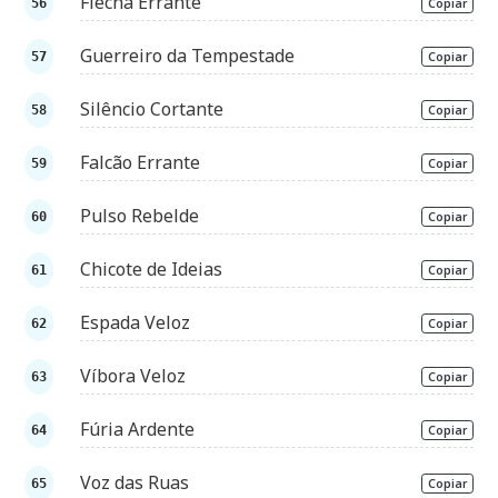
Flecha Errante
Copiar
Guerreiro da Tempestade
Copiar
Silêncio Cortante
Copiar
Falcão Errante
Copiar
Pulso Rebelde
Copiar
Chicote de Ideias
Copiar
Espada Veloz
Copiar
Víbora Veloz
Copiar
Fúria Ardente
Copiar
Voz das Ruas
Copiar