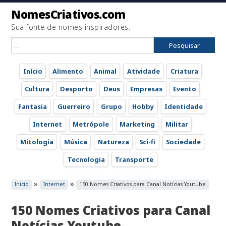
NomesCriativos.com
Sua fonte de nomes inspiradores.
Pesquisar
por:
Início
Alimento
Animal
Atividade
Criatura
Cultura
Desporto
Deus
Empresas
Evento
Fantasia
Guerreiro
Grupo
Hobby
Identidade
Internet
Metrópole
Marketing
Militar
Mitologia
Música
Natureza
Sci-fi
Sociedade
Tecnologia
Transporte
»
»
Início
Internet
150 Nomes Criativos para Canal Notícias Youtube
150 Nomes Criativos para Canal
Notícias Youtube