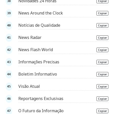
Novidades 24 Horas
Copiar
News Around the Clock
Copiar
Notícias de Qualidade
Copiar
News Radar
Copiar
News Flash World
Copiar
Informações Precisas
Copiar
Boletim Informativo
Copiar
Visão Atual
Copiar
Reportagens Exclusivas
Copiar
O Futuro da Informação
Copiar