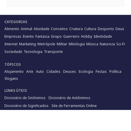
CATEGORIAS
Alimento
Animal
Atividade
Conceitos
Criatura
Cultura
Desporto
Deus
Empresas
Evento
Fantasia
Grupo
Guerreiro
Hobby
Identidade
Internet
Marketing
Metrópole
Militar
Mitologia
Música
Natureza
Sci-Fi
Sociedade
Tecnologia
Transporte
TÓPICOS
Alojamento
Arte
Auto
Cidades
Deuses
Ecologia
Festas
Política
Slogans
LINKS ÚTEIS
Dicionário de Sinônimos
Dicionário de Antônimos
Dicionário de Significados
Site de Ferramentas Online
Inicio
•
Sobre Nomes Criativos
•
Política de Privacidade
•
Termos de Uso
©
2026 • Todos os direitos reservados •
populu;