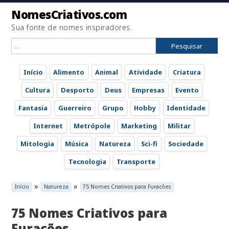
NomesCriativos.com
Sua fonte de nomes inspiradores.
Pesquisar
por:
Início
Alimento
Animal
Atividade
Criatura
Cultura
Desporto
Deus
Empresas
Evento
Fantasia
Guerreiro
Grupo
Hobby
Identidade
Internet
Metrópole
Marketing
Militar
Mitologia
Música
Natureza
Sci-fi
Sociedade
Tecnologia
Transporte
»
»
Início
Natureza
75 Nomes Criativos para Furacões
75 Nomes Criativos para
Furacões