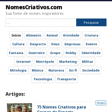
NomesCriativos.com
Sua fonte de nomes inspiradores.
Pesquisar
por:
Início
Alimento
Animal
Atividade
Criatura
Cultura
Desporto
Deus
Empresas
Evento
Fantasia
Guerreiro
Grupo
Hobby
Identidade
Internet
Metrópole
Marketing
Militar
Mitologia
Música
Natureza
Sci-fi
Sociedade
Tecnologia
Transporte
Artigos:
Grupo
75 Nomes Criativos para