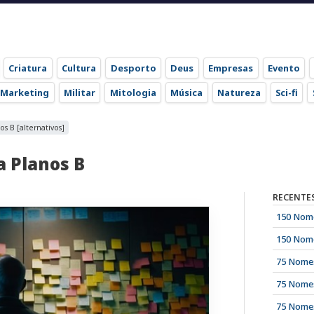
Criatura
Cultura
Desporto
Deus
Empresas
Evento
Marketing
Militar
Mitologia
Música
Natureza
Sci-fi
s B [alternativos]
a Planos B
RECENTE
150 Nome
150 Nome
75 Nomes
75 Nomes
75 Nomes